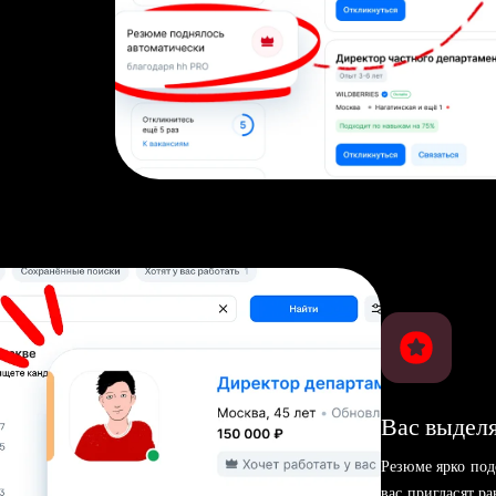
Вас выделя
Резюме ярко под
вас пригласят р