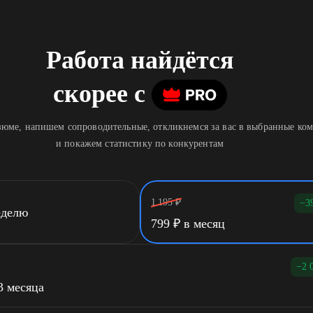
Работа найдётся
скорее
c
юме, напишем сопроводительные, откликнемся за вас в выбранные ко
и покажем статистику по конкурентам
1 195
₽
−3
еделю
799
₽
в месяц
−2 
3 месяца