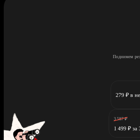
Поднимем рез
279
₽
в н
3 587
₽
1 499
₽
за 