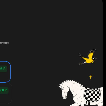
мпании
96
₽
088
₽