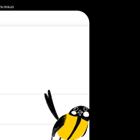
ткликах