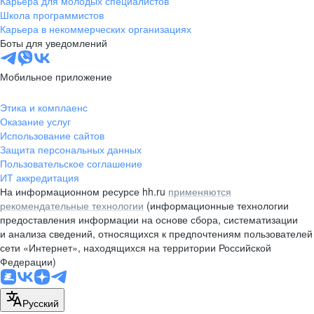
Карьера для молодых специалистов
pr@nsk.hh.ru
Школа программистов
Карьера в некоммерческих организациях
Минск
Боты для уведомлений
пр-т Дзержинского, д. 57,
10 этаж, помещение 45-1
Мобильное приложение
+375 (17)
336-03-02
Этика и комплаенс
pr@rabota.by
Оказание услуг
Использование сайтов
Алматы
Защита персональных данных
Пользовательское соглашение
пр. Абая, д. 151, БЦ Алатау,
ИТ аккредитация
12 этаж, офис 1209
На информационном ресурсе hh.ru
применяются
+7 727 232-13-13
рекомендательные технологии
(информационные технологии
pr@headhunter.com.kz
предоставления информации на основе сбора, систематизации
и анализа сведений, относящихся к предпочтениям пользователей
сети «Интернет», находящихся на территории Российской
Федерации)
Русский