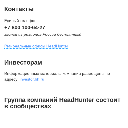
Контакты
Единый телефон
+7 800 100-64-27
звонок из регионов России бесплатный
Региональные офисы HeadHunter
Москва
Инвесторам
внутригородская территория
Информационные материалы компании размещены по
Муниципальный округ Тверской,
адресу:
investor.hh.ru
2-я Брестская ул., д. 48,
помещение 25
+7 495 974-64-27
Группа компаний HeadHunter состоит
+7 495 980-64-27
в сообществах
+7 495 134-92-24
press@hh.ru