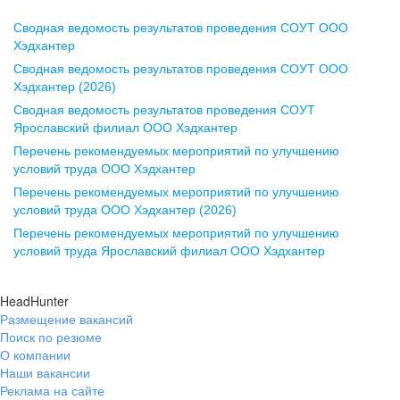
Сводная ведомость результатов проведения СОУТ ООО
Воронеж
Хэдхантер
Сводная ведомость результатов проведения СОУТ ООО
ул. Комиссаржевской, д. 10,
Хэдхантер (2026)
офис 1212
Сводная ведомость результатов проведения СОУТ
+7 473 280-05-05
Ярославский филиал ООО Хэдхантер
pr@vrn.hh.ru
Перечень рекомендуемых мероприятий по улучшению
условий труда ООО Хэдхантер
Казань
Перечень рекомендуемых мероприятий по улучшению
ул. Спартаковская, д. 2А, этаж 3,
условий труда ООО Хэдхантер (2026)
помещение 15
Перечень рекомендуемых мероприятий по улучшению
условий труда Ярославский филиал ООО Хэдхантер
+7 843 212-12-50
pr@kzn.hh.ru
HeadHunter
Размещение вакансий
Екатеринбург
Поиск по резюме
ул. Боевых Дружин, стр. 20,
О компании
5 этаж, офис 505, 521
Наши вакансии
Реклама на сайте
+7 343 226-79-99