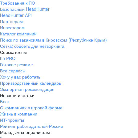
Требования к ПО
pr@ural.hh.ru
Безопасный HeadHunter
HeadHunter API
Краснодар
Партнерам
Инвесторам
ул. Янковского, д. 169, 7 этаж,
Каталог компаний
706 каб.
Поиск по вакансиям в Кировском (Республике Крым)
+7 861 205-55-57
Сетка: соцсеть для нетворкинга
pr@krd.hh.ru
Соискателям
hh PRO
Готовое резюме
Владивосток
Все сервисы
пер. Ланинский д. 4, офис 3.4
Хочу у вас работать
Производственный календарь
+7 423 202-33-28
Экспертная рекомендация
pr@dv.hh.ru
Новости и статьи
Блог
Новосибирск
О компаниях в игровой форме
Жизнь в компании
ул. Большевистская, д. 35,
ИТ-проекты
помещение 21
Рейтинг работодателей России
+7 383 207-94-64
Молодым специалистам