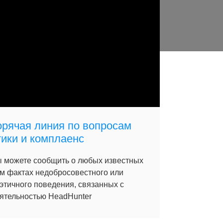
орячая линия по вопросам
тики и комплаенс
 можете сообщить о любых известных
м фактах недобросовестного или
этичного поведения, связанных с
ятельностью HeadHunter