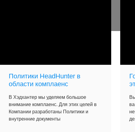
Политики HeadHunter в
Г
области комплаенс
э
В Хэдхантер мы уделяем большое
Вы
внимание комплаенс. Для этих целей в
ва
Компании разработаны Политики и
не
внутренние документы
де