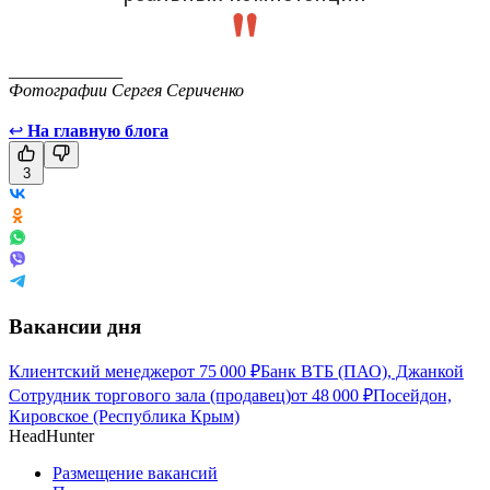
_____________
Фотографии Сергея Сериченко
↩
На главную блога
3
Вакансии дня
Клиентский менеджер
от
75 000
₽
Банк ВТБ (ПАО), Джанкой
Сотрудник торгового зала (продавец)
от
48 000
₽
Посейдон,
Кировское (Республика Крым)
HeadHunter
Размещение вакансий