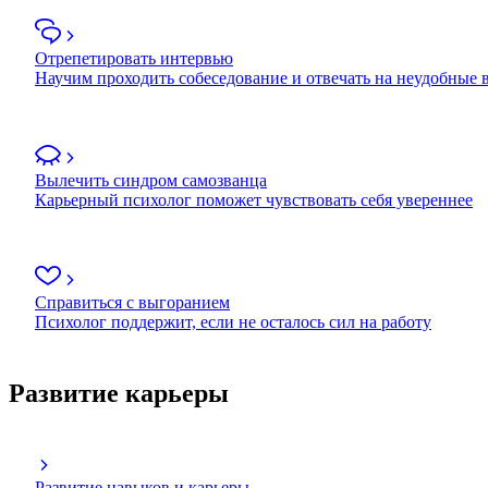
Отрепетировать интервью
Научим проходить собеседование и отвечать на неудобные
Вылечить синдром самозванца
Карьерный психолог поможет чувствовать себя увереннее
Справиться с выгоранием
Психолог поддержит, если не осталось сил на работу
Развитие карьеры
Развитие навыков и карьеры