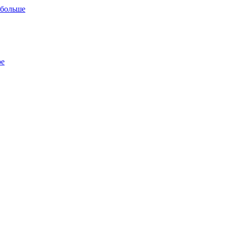
 больше
ре