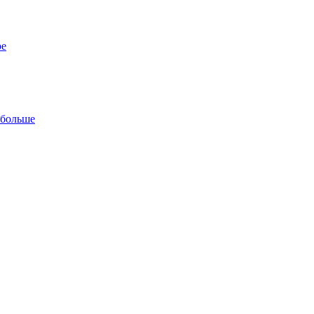
ре
 больше