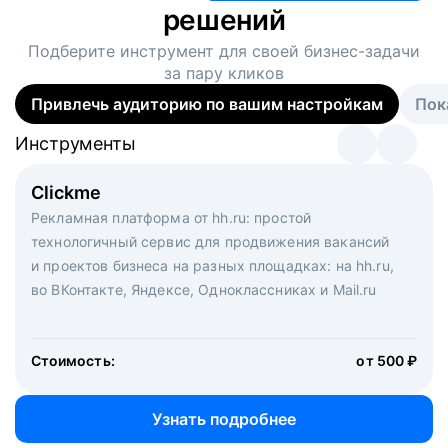
решений
Подберите инструмент для своей
бизнес-задачи
за пару кликов
Привлечь аудиторию по вашим настройкам
Пок
Инструменты
Инструменты
Инструменты
Виртуальный рекрутер
Clickme
Вакансия дня
Массовый подбор под ключ. Решите, сколько
Рекламная платформа от hh.ru: простой
Рекламный формат для вакансий на главной странице
кандидатов и когда вам нужно, и за дело возьмутся
технологичный сервис для продвижения вакансий
hh.ru. Увеличивает количество откликов
маркетологи, рекрутеры и проектные менеджеры
и проектов бизнеса на разных площадках: на hh.ru,
hh.ru с целым набором digital-инструментов
во ВКонтакте, Яндексе, Одноклассниках и Mail.ru
Стоимость:
от 200 000 ₽
Узнать подробнее
Стоимость:
от 500 ₽
Узнать подробнее
Узнать подробнее