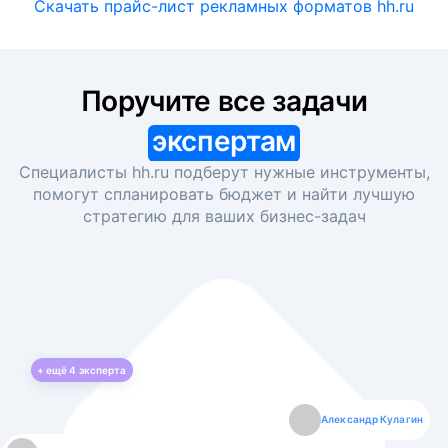
Скачать прайс-лист рекламных форматов hh.ru
Поручите все задачи
экспертам
Специалисты hh.ru подберут нужные инструменты,
помогут спланировать бюджет и найти лучшую
стратегию для ваших
бизнес-задач
+ ещё
4
эксперта
Екатерина Лазаренко
Александр Кулагин
Даниил Макаров
Борис Кашко
Юлия Изоитко