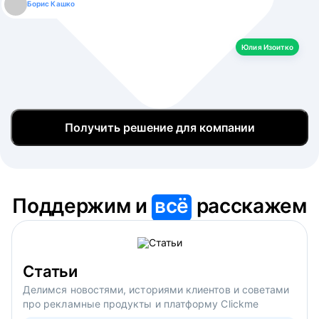
Борис Кашко
Юлия Изоитко
Александр Кулагин
Даниил Макаров
Екатерина Лазаренко
Юлия Изоитко
Получить решение для компании
Поддержим и
всё
расскажем
Статьи
Делимся новостями, историями клиентов и советами
про рекламные продукты и платформу Clickme