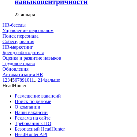
навыкоцентричности
22 января
HR-беседы
Управление персоналом
Поиск персонала
Собеседования
HR-маркетинг
Бренд работодателя
Оценка и развитие навыков
Трудовое право
Обновления
Автоматизация HR
1
2
3
4
5
6
7
8
9
10
11
...
214
дальше
HeadHunter
Размещение вакансий
Поиск по резюме
О компании
Наши вакансии
Реклама на сайте
Требования к ПО
Безопасный HeadHunter
HeadHunter API