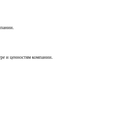
мпании.
уре и ценностям компании.