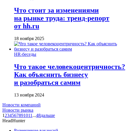
Что стоит за изменениями
на рынке труда: тренд-репорт
от hh.ru
18 ноября 2025
HR-беседы
Что такое человеко­центричность?
Как объяснить бизнесу
и разобраться самим
13 ноября 2024
Новости компаний
Новости рынка
1
2
3
4
5
6
7
8
9
10
11
...
48
дальше
HeadHunter
Размещение вакансий