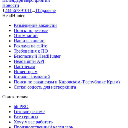
Календарь мероприятий
Новости
1
2
3
4
5
6
7
8
9
10
11
...
112
дальше
HeadHunter
Размещение вакансий
Поиск по резюме
О компании
Наши вакансии
Реклама на сайте
Требования к ПО
Безопасный HeadHunter
HeadHunter API
Партнерам
Инвесторам
Каталог компаний
Поиск по вакансиям в Кировском (Республике Крым)
Сетка: соцсеть для нетворкинга
Соискателям
hh PRO
Готовое резюме
Все сервисы
Хочу у вас работать
Производственный календарь