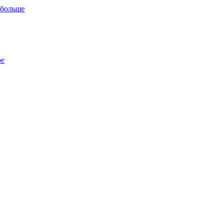
 больше
ре