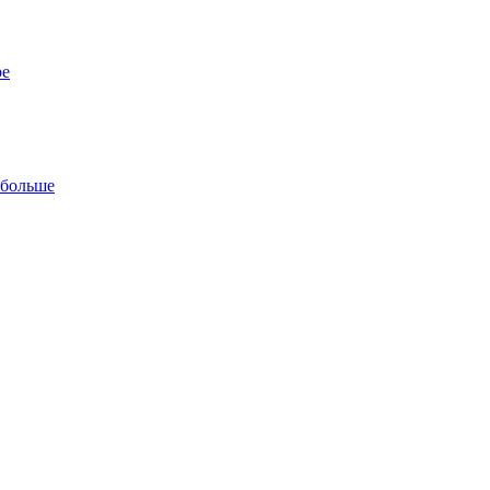
ре
 больше