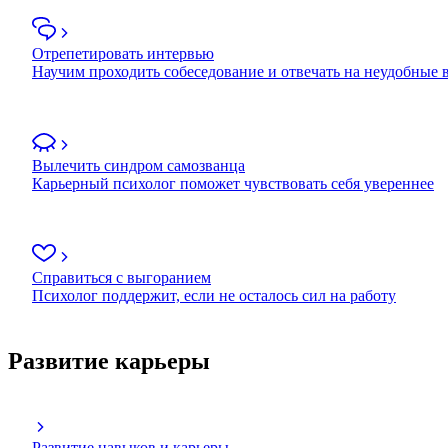
Отрепетировать интервью
Научим проходить собеседование и отвечать на неудобные
Вылечить синдром самозванца
Карьерный психолог поможет чувствовать себя увереннее
Справиться с выгоранием
Психолог поддержит, если не осталось сил на работу
Развитие карьеры
Развитие навыков и карьеры