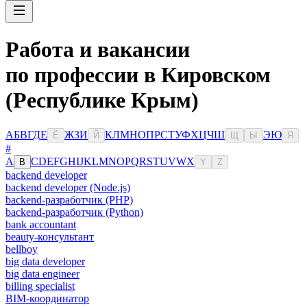
Работа и вакансии
по профессии в Кировском
(Республике Крым)
А
Б
В
Г
Д
Е
Ж
З
И
К
Л
М
Н
О
П
Р
С
Т
У
Ф
Х
Ц
Ч
Ш
Э
Ю
Ё
Й
Щ
Ы
Я
#
A
C
D
E
F
G
H
I
J
K
L
M
N
O
P
Q
R
S
T
U
V
W
X
B
Y
Z
backend developer
backend developer (Node.js)
backend-разработчик (PHP)
backend-разработчик (Python)
bank accountant
beauty-консультант
bellboy
big data developer
big data engineer
billing specialist
BIM-координатор